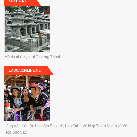
MỘ ĐÁ NHỎ
Mộ đá nhỏ đẹp tại Trường Thành
LAOCAIONLINE.NET
Làng Văn Hóa Du Lịch Sin Suối Hồ, Lào Cai – Vẻ Đẹp Thiên Nhiên và Văn
Hóa Đặc Sắc