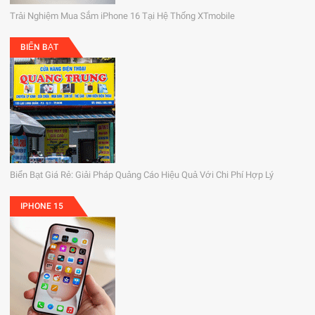
Trải Nghiệm Mua Sắm iPhone 16 Tại Hệ Thống XTmobile
BIỂN BẠT
Biển Bạt Giá Rẻ: Giải Pháp Quảng Cáo Hiệu Quả Với Chi Phí Hợp Lý
IPHONE 15