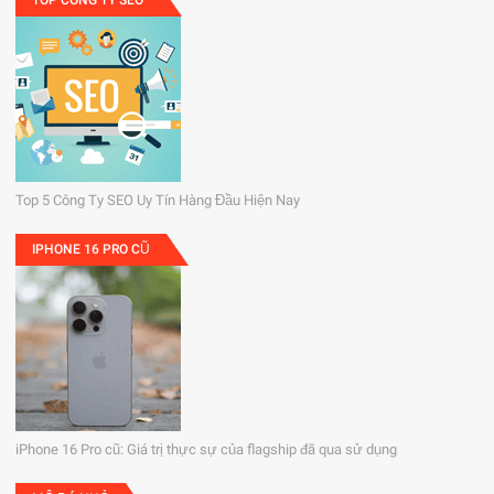
Top 5 Công Ty SEO Uy Tín Hàng Đầu Hiện Nay
IPHONE 16 PRO CŨ
iPhone 16 Pro cũ: Giá trị thực sự của flagship đã qua sử dụng