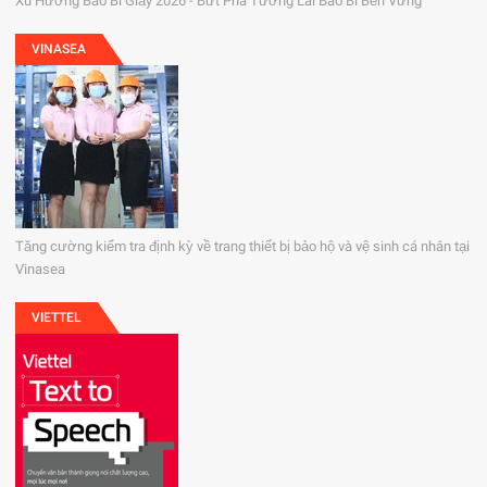
Xu Hướng Bao Bì Giấy 2026 - Bứt Phá Tương Lai Bao Bì Bền Vững
VINASEA
Tăng cường kiểm tra định kỳ về trang thiết bị bảo hộ và vệ sinh cá nhân tại
Vinasea
VIETTEL