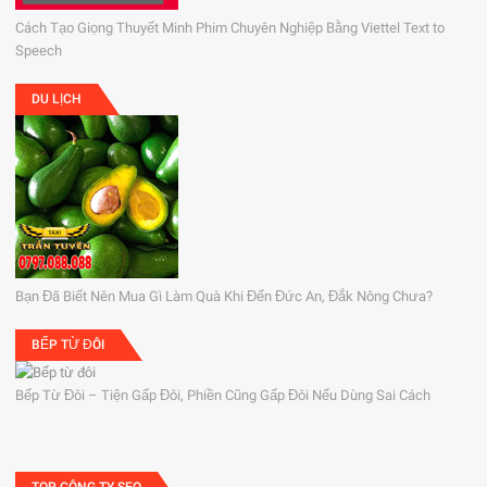
Cách Tạo Giọng Thuyết Minh Phim Chuyên Nghiệp Bằng Viettel Text to
Speech
DU LỊCH
Bạn Đã Biết Nên Mua Gì Làm Quà Khi Đến Đức An, Đắk Nông Chưa?
BẾP TỪ ĐÔI
Bếp Từ Đôi – Tiện Gấp Đôi, Phiền Cũng Gấp Đôi Nếu Dùng Sai Cách
TOP CÔNG TY SEO