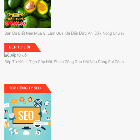
Bạn Đã Biết Nên Mua Gì Làm Quà Khi Đến Đức An, Đắk Nông Chưa?
BẾP TỪ ĐÔI
Bếp Từ Đôi – Tiện Gấp Đôi, Phiền Cũng Gấp Đôi Nếu Dùng Sai Cách
TOP CÔNG TY SEO